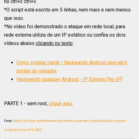
no ctrl+c ctrl+v.
*O script está escrito em 5 linhas, nem mais e nem menos
que isso.
*No vídeo foi demonstrado o ataque em rede local, para
rede externa utilize de um IP estático ou confira os dois
vídeos abaixo
clicando no texto
:
Como instalar ngrok | Hackeando Android sem abrir
portas do roteador
Hackeando qualquer Android - IP Externo [No-IP]
PARTE 1 - sem root,
clique aqui
.
Fonte:
https://null-byte.wonderhowto.com/how-to/create-persistent-back-door-android-
using-kali-linux-0161280/