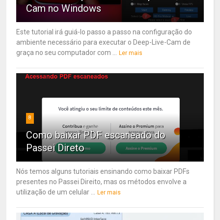
Cam no Windows
Este tutorial irá guiá-lo passo a passo na configuração do
ambiente necessário para executar o Deep-Live-Cam de
graça no seu computador com ...
Ler mais
8
Como baixar PDF escaneado do
Passei Direto
Nós temos alguns tutoriais ensinando como baixar PDFs
presentes no Passei Direito, mas os métodos envolve a
utilização de um celular ...
Ler mais