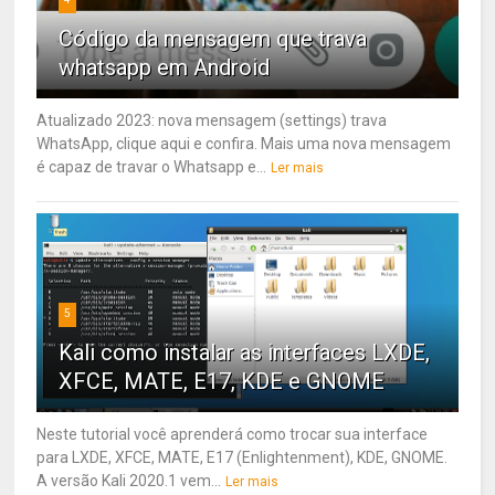
Código da mensagem que trava
whatsapp em Android
Atualizado 2023: nova mensagem (settings) trava
WhatsApp, clique aqui e confira. Mais uma nova mensagem
é capaz de travar o Whatsapp e...
Ler mais
5
Kali como instalar as interfaces LXDE,
XFCE, MATE, E17, KDE e GNOME
Neste tutorial você aprenderá como trocar sua interface
para LXDE, XFCE, MATE, E17 (Enlightenment), KDE, GNOME.
A versão Kali 2020.1 vem...
Ler mais