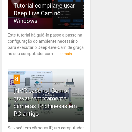
Tutorial compilar e usar
Deep Live Cam no
Windows
Este tutorial irá guiá-lo passo a passo na
configuração do ambiente necessário
para executar o Deep-Live-Cam de graça
no seu computador com ...
Ler mais
8
[NVR caseiro] Como
gravar remotamente
câmeras IP chinesas em
PC antigo
Se você tem câmeras IP, um computador