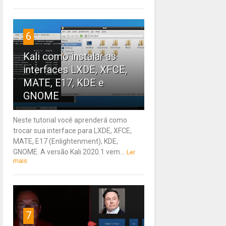
6
Kali como instalar as
interfaces LXDE, XFCE,
MATE, E17, KDE e
GNOME
Neste tutorial você aprenderá como
trocar sua interface para LXDE, XFCE,
MATE, E17 (Enlightenment), KDE,
GNOME. A versão Kali 2020.1 vem...
Ler
mais
7