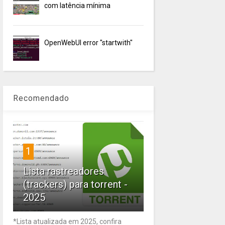
com latência mínima
OpenWebUI error "startwith"
Recomendado
1
Lista rastreadores
(trackers) para torrent -
2025
*Lista atualizada em 2025, confira