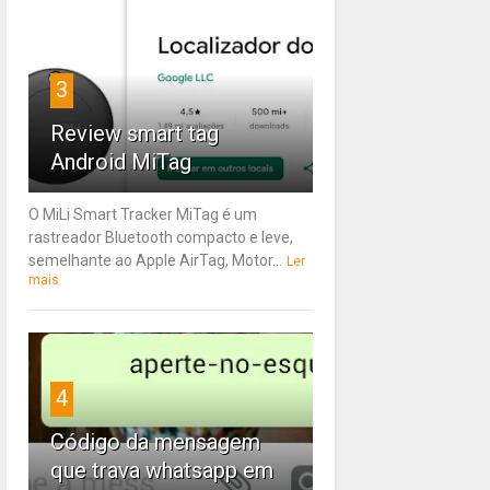
3
Review smart tag
Android MiTag
O MiLi Smart Tracker MiTag é um
rastreador Bluetooth compacto e leve,
semelhante ao Apple AirTag, Motor...
Ler
mais
4
Código da mensagem
que trava whatsapp em