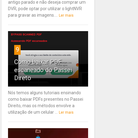
antigo parado e não deseja comprar um
DVR, pode optar por utilizar o lightNVR
para gravar as imagens....
Ler mais
9
Como baixar PDF
escaneado do Passei
Direto
Nós temos alguns tutoriais ensinando
como baixar PDFs presentes no Passei
Direito, mas os métodos envolve a
utilização de um celular ...
Ler mais