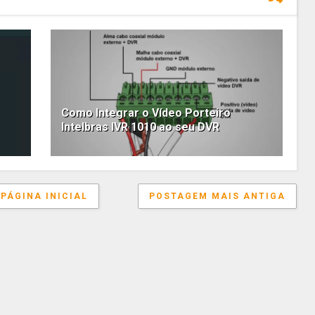
Como Integrar o Vídeo Porteiro
Intelbras IVR 1010 ao seu DVR
PÁGINA INICIAL
POSTAGEM MAIS ANTIGA