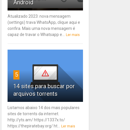
Android
Atualizado 2023: nova mensagem
(settings) trava WhatsApp, clique aqui e
confira. Mais uma nova mensagem é
capaz de travar o Whatsapp e...
Ler mais
5
14 sites para buscar por
arquivos torrents
Listamos abaixo 14 dos mais populares
sites de torrents da internet.
http://yts.am/ https://1337x.to/
https://thepiratebay.org/ ht...
Ler mais