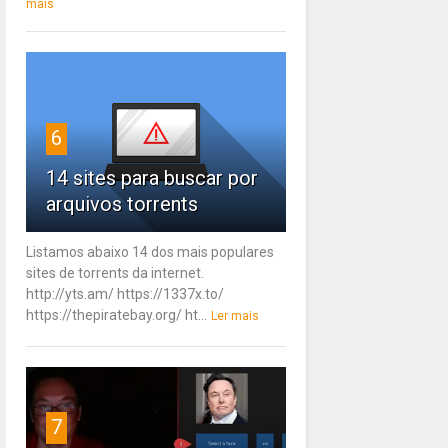
mais
6
14 sites para buscar por
arquivos torrents
Listamos abaixo 14 dos mais populares
sites de torrents da internet.
http://yts.am/ https://1337x.to/
https://thepiratebay.org/ ht...
Ler mais
7