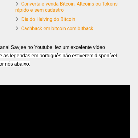
Converta e venda Bitcoin, Altcoins ou Tokens
rápido e sem cadastro
Dia do Halving do Bitcoin
Cashback em bitcoin com bitback
 canal Savjee no Youtube, fez um excelente vídeo
se as legendas em português não estiverem disponível
por nós abaixo.