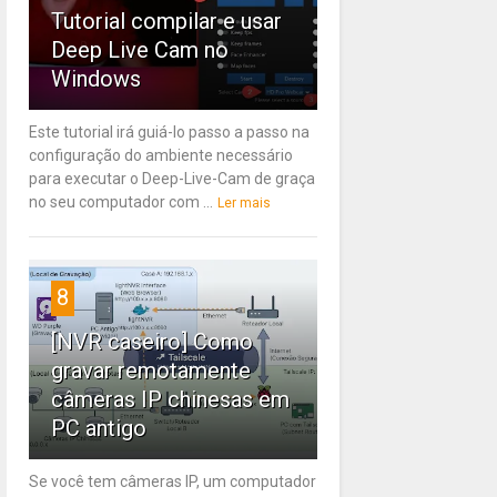
Tutorial compilar e usar
Deep Live Cam no
Windows
Este tutorial irá guiá-lo passo a passo na
configuração do ambiente necessário
para executar o Deep-Live-Cam de graça
no seu computador com ...
Ler mais
8
[NVR caseiro] Como
gravar remotamente
câmeras IP chinesas em
PC antigo
Se você tem câmeras IP, um computador