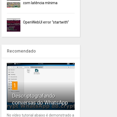
com latência mínima
OpenWebUI error "startwith"
Recomendado
1
Descriptografando
conversas do WhatsApp
No vídeo tutorial abaixo é demonstrado a