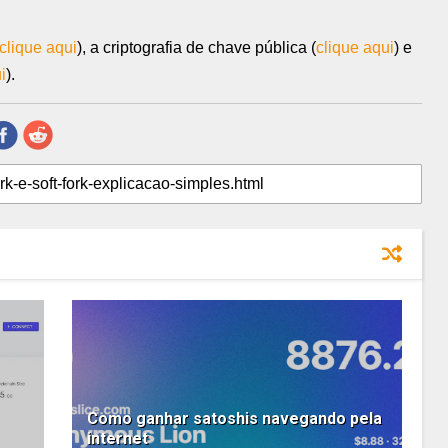
clique aqui
), a criptografia de chave pública (
clique aqui
) e
i
).
Como ganhar satoshis navegando pela
internet