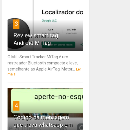
3
Review smart tag
Android MiTag
O MiLi Smart Tracker MiTag é um
rastreador Bluetooth compacto e leve,
semelhante ao Apple AirTag, Motor...
Ler
mais
4
Código da mensagem
que trava whatsapp em