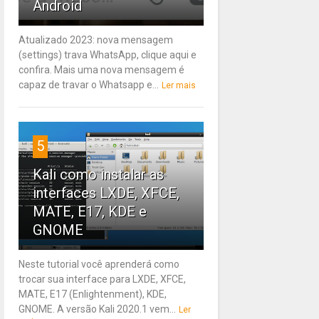
Android
Atualizado 2023: nova mensagem
(settings) trava WhatsApp, clique aqui e
confira. Mais uma nova mensagem é
capaz de travar o Whatsapp e...
Ler mais
5
Kali como instalar as
interfaces LXDE, XFCE,
MATE, E17, KDE e
GNOME
Neste tutorial você aprenderá como
trocar sua interface para LXDE, XFCE,
MATE, E17 (Enlightenment), KDE,
GNOME. A versão Kali 2020.1 vem...
Ler