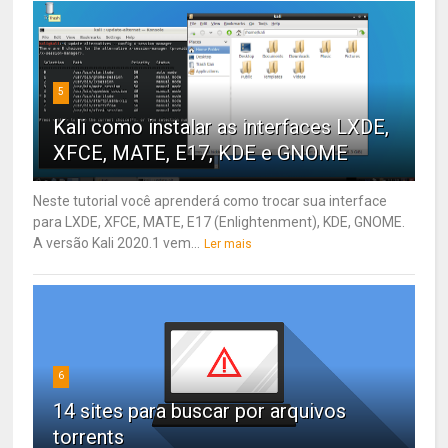
5
Kali como instalar as interfaces LXDE,
XFCE, MATE, E17, KDE e GNOME
Neste tutorial você aprenderá como trocar sua interface
para LXDE, XFCE, MATE, E17 (Enlightenment), KDE, GNOME.
A versão Kali 2020.1 vem...
Ler mais
6
14 sites para buscar por arquivos
torrents