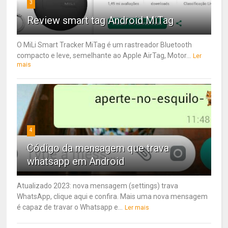
3
Review smart tag Android MiTag
O MiLi Smart Tracker MiTag é um rastreador Bluetooth
compacto e leve, semelhante ao Apple AirTag, Motor...
Ler
mais
4
Código da mensagem que trava
whatsapp em Android
Atualizado 2023: nova mensagem (settings) trava
WhatsApp, clique aqui e confira. Mais uma nova mensagem
é capaz de travar o Whatsapp e...
Ler mais