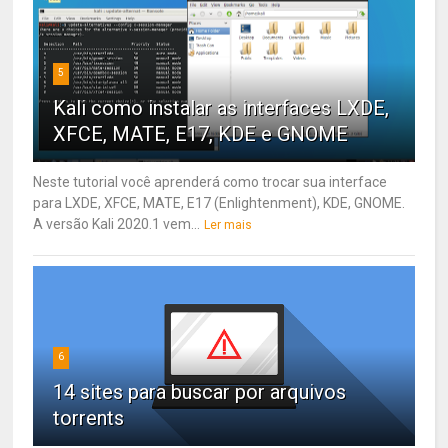
5
Kali como instalar as interfaces LXDE,
XFCE, MATE, E17, KDE e GNOME
Neste tutorial você aprenderá como trocar sua interface
para LXDE, XFCE, MATE, E17 (Enlightenment), KDE, GNOME.
A versão Kali 2020.1 vem...
Ler mais
6
14 sites para buscar por arquivos
torrents