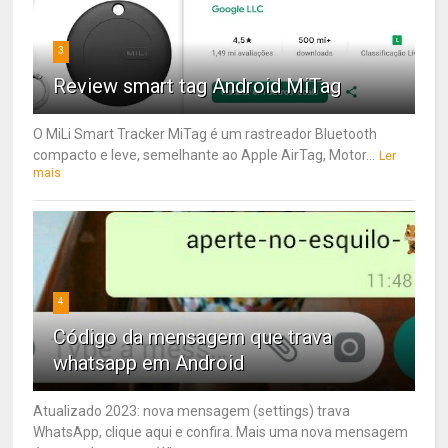
3
Review smart tag Android MiTag
O MiLi Smart Tracker MiTag é um rastreador Bluetooth
compacto e leve, semelhante ao Apple AirTag, Motor...
Ler
mais
4
Código da mensagem que trava
whatsapp em Android
Atualizado 2023: nova mensagem (settings) trava
WhatsApp, clique aqui e confira. Mais uma nova mensagem