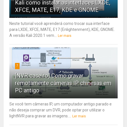
Kali como instalar as interfaces LXDE,
XFCE, MATE, E17, KDE e GNOME
Neste tutorial você aprenderá como trocar sua interface
para LXDE, XFCE, MATE, E17 (Enlightenment), KDE, GNOME.
A versão Kali 2020.1 vem...
Ler mais
7
[NVR caseiro] Como gravar
remotamente câmeras IP chinesas em
PC antigo
Se você tem câmeras IP, um computador antigo parado e
não deseja comprar um DVR, pode optar por utilizar o
lightNVR para gravar as imagens....
Ler mais