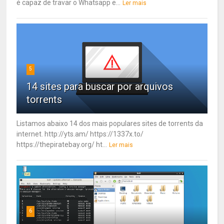
é capaz de travar o Whatsapp e...
Ler mais
5
14 sites para buscar por arquivos
torrents
Listamos abaixo 14 dos mais populares sites de torrents da
internet. http://yts.am/ https://1337x.to/
https://thepiratebay.org/ ht...
Ler mais
6