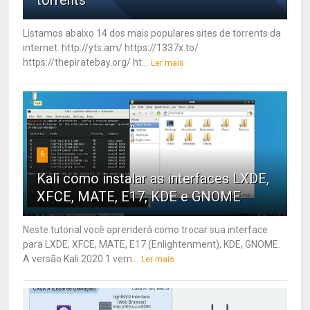
Listamos abaixo 14 dos mais populares sites de torrents da
internet. http://yts.am/ https://1337x.to/
https://thepiratebay.org/ ht...
Ler mais
6
Kali como instalar as interfaces LXDE,
XFCE, MATE, E17, KDE e GNOME
Neste tutorial você aprenderá como trocar sua interface
para LXDE, XFCE, MATE, E17 (Enlightenment), KDE, GNOME.
A versão Kali 2020.1 vem...
Ler mais