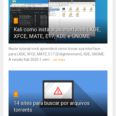
5
Kali como instalar as interfaces LXDE,
XFCE, MATE, E17, KDE e GNOME
Neste tutorial você aprenderá como trocar sua interface
para LXDE, XFCE, MATE, E17 (Enlightenment), KDE, GNOME.
A versão Kali 2020.1 vem...
Ler mais
6
14 sites para buscar por arquivos
torrents