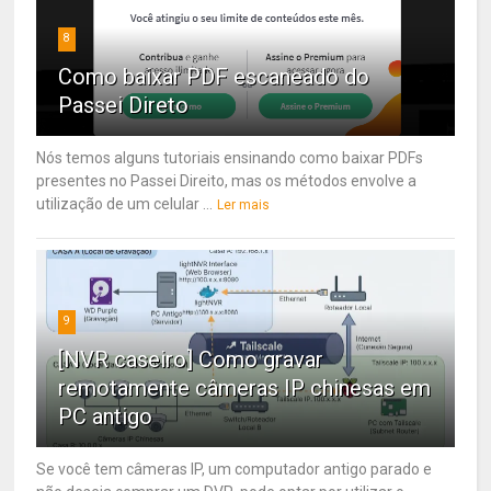
8
Como baixar PDF escaneado do
Passei Direto
Nós temos alguns tutoriais ensinando como baixar PDFs
presentes no Passei Direito, mas os métodos envolve a
utilização de um celular ...
Ler mais
9
[NVR caseiro] Como gravar
remotamente câmeras IP chinesas em
PC antigo
Se você tem câmeras IP, um computador antigo parado e