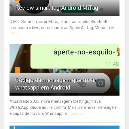
Review smart tag Android MiTag
O MiLi Smart Tracker MiTag é um rastreador Bluetooth
compacto e leve, semelhante ao Apple AirTag, Motor...
Ler
mais
4
Código da mensagem que trava
whatsapp em Android
Atualizado 2023: nova mensagem (settings) trava
WhatsApp, clique aqui e confira. Mais uma nova mensagem
é capaz de travar o Whatsapp e...
Ler mais