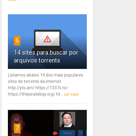
6
14 sites para buscar por
arquivos torrents
Listamos abaixo 14 dos mais populares
sites de torrents da internet.
http://yts.am/ https://1337x.to/
https://thepiratebay.org/ ht...
Ler mais
7