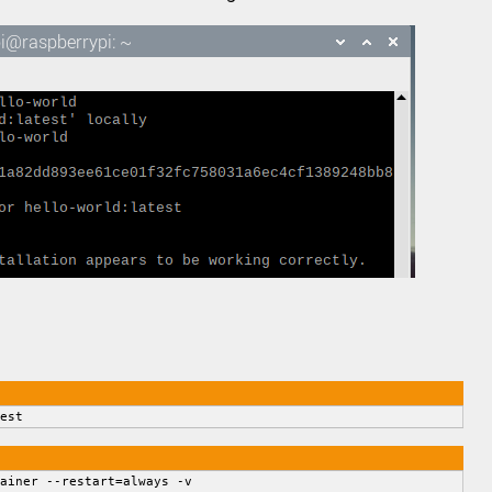
est
ainer --restart=always -v 