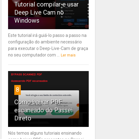
Tutorial compilar e usar
Deep Live Cam no
Windows
Este tutorial irá guiá-lo passo a passo na
configuração do ambiente necessário
para executar o Deep-Live-Cam de graça
no seu computador com ...
Ler mais
8
Como baixar PDF
escaneado do Passei
Direto
Nós temos alguns tutoriais ensinando