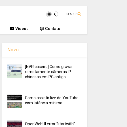
SEARCH
Vídeos
Contato
Novo
[NVR caseiro] Como gravar
remotamente câmeras IP
chinesas em PC antigo
Como assistir live do YouTube
com latência mínima
OpenWebUI error "startwith"