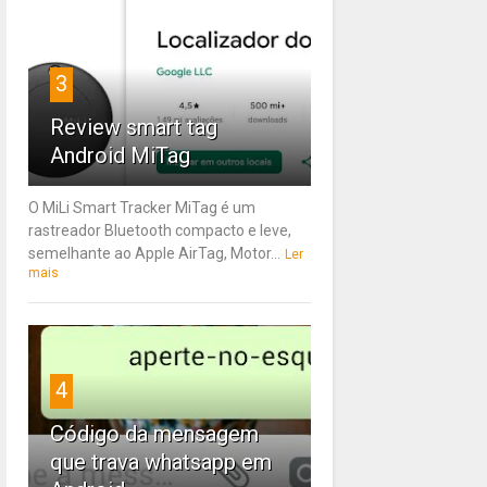
3
Review smart tag
Android MiTag
O MiLi Smart Tracker MiTag é um
rastreador Bluetooth compacto e leve,
semelhante ao Apple AirTag, Motor...
Ler
mais
4
Código da mensagem
que trava whatsapp em