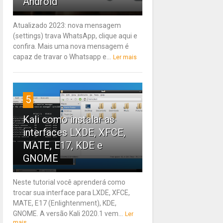
Android
Atualizado 2023: nova mensagem
(settings) trava WhatsApp, clique aqui e
confira. Mais uma nova mensagem é
capaz de travar o Whatsapp e...
Ler mais
5
Kali como instalar as
interfaces LXDE, XFCE,
MATE, E17, KDE e
GNOME
Neste tutorial você aprenderá como
trocar sua interface para LXDE, XFCE,
MATE, E17 (Enlightenment), KDE,
GNOME. A versão Kali 2020.1 vem...
Ler
mais