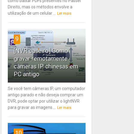
como baixar PDFs presentes no Passei
Direito, mas os métodos envolve a
utilização de um celular ...
Ler mais
9
[NVR caseiro] Como
gravar remotamente
câmeras IP chinesas em
PC antigo
Se você tem câmeras IP, um computador
antigo parado e não deseja comprar um
DVR, pode optar por utilizar o lightNVR
para gravar as imagens....
Ler mais
10