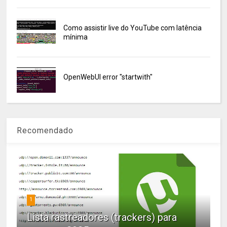
Como assistir live do YouTube com latência
mínima
OpenWebUI error "startwith"
Recomendado
1
Lista rastreadores (trackers) para