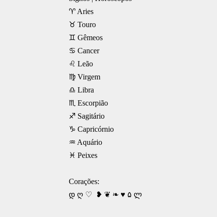
♈ Aries
♉ Touro
♊ Gêmeos
♋ Cancer
♌ Leão
♍ Virgem
♎ Libra
♏ Escorpião
♐ Sagitário
♑ Capricórnio
♒ Aquário
♓ Peixes
Corações:
დ ღ ♡ ❥ ❦ ❧ ♥ ۵ ლ