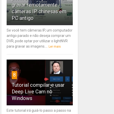
gravar remotamente
câmeras IP chinesas em
PC antigo
Se você tem câmeras IP, um computador
antigo parado e não deseja comprar um
DVR, pode optar por utilizar o lightNVR
para gravar as imagens....
Ler mais
8
Tutorial compilar e usar
Deep Live Cam no
Windows
Este tutorial irá guiá-lo passo a passo na