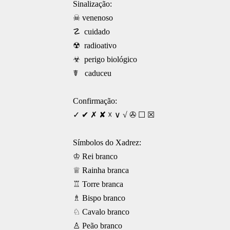
Sinalização:
☠ venenoso
☡ cuidado
☢ radioativo
☣ perigo biológico
☤ caduceu
Confirmação:
✓ ✔ ✗ ✘ ☓ ∨ √ ✇ ☐ ☒
Símbolos do Xadrez:
♔ Rei branco
♕ Rainha branca
♖ Torre branca
♗ Bispo branco
♘ Cavalo branco
♙ Peão branco