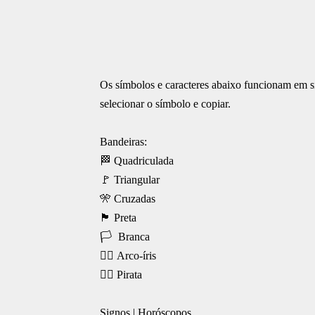
Os símbolos e caracteres abaixo funcionam em si
selecionar o símbolo e copiar.
Bandeiras:
🏁 Quadriculada
🚩 Triangular
🎌 Cruzadas
🏴 Preta
🏳 Branca
🏳️‍🌈 Arco-íris
🏴‍☠️ Pirata
Signos | Horóscopos