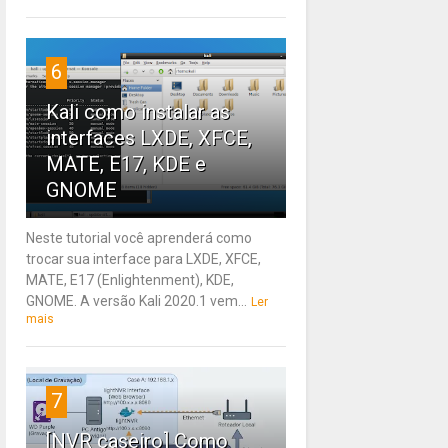
6
Kali como instalar as
interfaces LXDE, XFCE,
MATE, E17, KDE e
GNOME
Neste tutorial você aprenderá como
trocar sua interface para LXDE, XFCE,
MATE, E17 (Enlightenment), KDE,
GNOME. A versão Kali 2020.1 vem...
Ler
mais
7
[NVR caseiro] Como