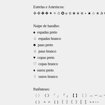
Estrelas e Asteriscos:
✢ ✣ ✤ ✥ ✦ ✧ ✩ ✪ ⍟ ✫ ✬ ✭ ✮ ⋆ ★ ☆ ✯ ✰
Naipe de baralho:
♠ espadas preto
♤ espadas branco
♣ paus preto
♧ paus branco
♥ copas preto
♡ copas branco
♦ ouros preto
♢ ouros branco
Parênteses:
〈 〉 《 》 「 」 『 』 【 】 〔 〕 ︵ ︶ ︷ 
（ ） ＜ ＞ ｛ ｝ 〖 〗 〘 〙 〚 〛 « » ‹ ›