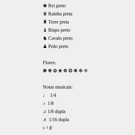
♚ Rei preto
♛ Rainha preta
♜ Torre preta
♝ Bispo preto
♞ Cavalo preto
♟ Peão preto
Flores:
✽ ✾ ✿ ❀ ❁ ❂ ❃ ❇ ❈
Notas musicais:
♩ 1/4
♪ 1/8
♫ 1/8 dupla
♬ 1/16 dupla
♭
♮
♯