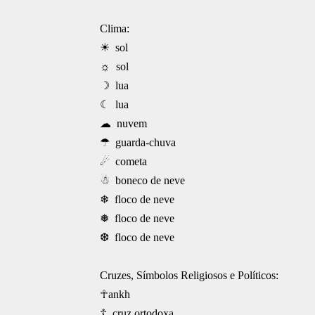
Clima:
☀ sol
☼ sol
☽ lua
☾ lua
☁ nuvem
☂ guarda-chuva
☄ cometa
☃ boneco de neve
❄ floco de neve
❅ floco de neve
❆ floco de neve
Cruzes, Símbolos Religiosos e Políticos:
☥ankh
☦ cruz ortodoxa