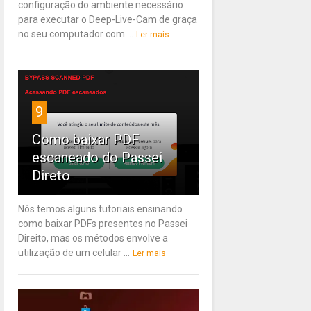
configuração do ambiente necessário
para executar o Deep-Live-Cam de graça
no seu computador com ...
Ler mais
9
Como baixar PDF
escaneado do Passei
Direto
Nós temos alguns tutoriais ensinando
como baixar PDFs presentes no Passei
Direito, mas os métodos envolve a
utilização de um celular ...
Ler mais