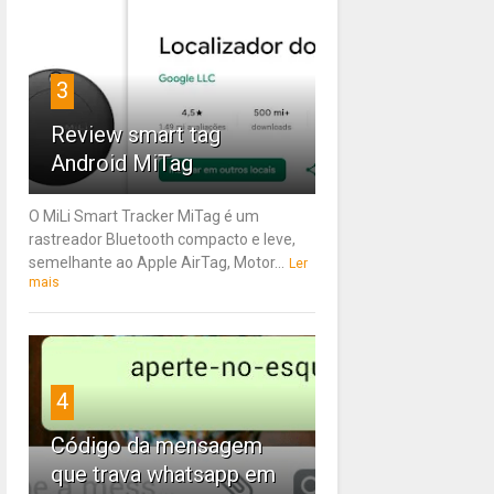
3
Review smart tag
Android MiTag
O MiLi Smart Tracker MiTag é um
rastreador Bluetooth compacto e leve,
semelhante ao Apple AirTag, Motor...
Ler
mais
4
Código da mensagem
que trava whatsapp em