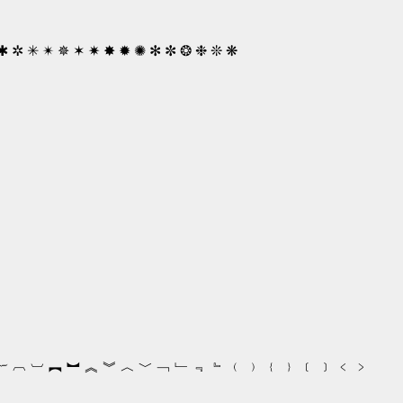
 ✱ ✲ ✳ ✴ ✵ ✶ ✷ ✸ ✹ ✺ ✻ ✼ ❂ ❉ ❊ ❋
︸ ︹ ︺ ︻ ︼ ︽ ︾ ︿ ﹀ ﹁ ﹂ ﹃ ﹄ ﹙ ﹚ ﹛ ﹜ ﹝ ﹞ ﹤ ﹥