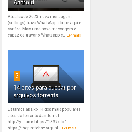
Android
Atualizado 2023: nova mensagem
(settings) trava WhatsApp, clique aqui e
confira. Mais uma nova mensagem é
capaz de travar o Whatsapp e...
Ler mais
5
14 sites para buscar por
arquivos torrents
Listamos abaixo 14 dos mais populares
sites de torrents da internet.
http://yts.am/ https://1337x.to/
https://thepiratebay.org/ ht...
Ler mais