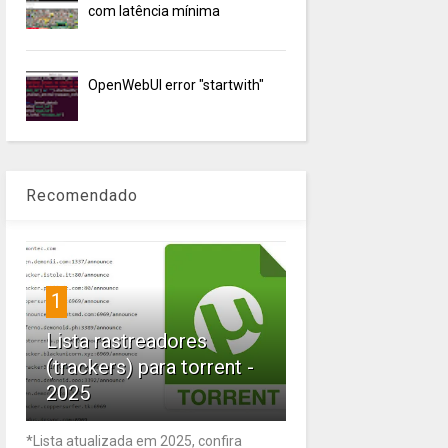
com latência mínima
OpenWebUI error "startwith"
Recomendado
1
Lista rastreadores
(trackers) para torrent -
2025
*Lista atualizada em 2025, confira