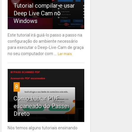
Tutorial compilar e usar
Deep Live Cam no
Windows
Este tutorial irá guiá-lo passo a passo na
configuração do ambiente necessário
para executar o Deep-Live-Cam de graça
no seu computador com ...
Ler mais
8
Como baixar PDF
escaneado do Passei
Direto
Nós temos alguns tutoriais ensinando