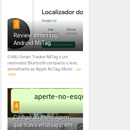
3
Review smart tag
Android MiTag
O MiLi Smart Tracker MiTag é um
rastreador Bluetooth compacto e leve,
semelhante ao Apple AirTag, Motor...
Ler
mais
4
Código da mensagem
que trava whatsapp em