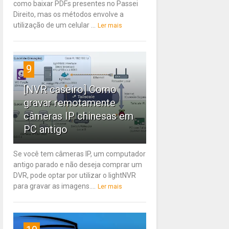
como baixar PDFs presentes no Passei
Direito, mas os métodos envolve a
utilização de um celular ...
Ler mais
9
[NVR caseiro] Como
gravar remotamente
câmeras IP chinesas em
PC antigo
Se você tem câmeras IP, um computador
antigo parado e não deseja comprar um
DVR, pode optar por utilizar o lightNVR
para gravar as imagens....
Ler mais