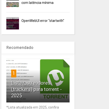
com latência mínima
OpenWebUI error "startwith"
Recomendado
1
Lista rastreadores
(trackers) para torrent -
2025
*Lista atualizada em 2025, confira