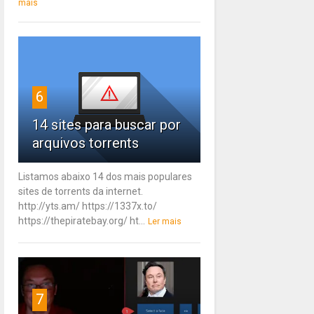
mais
6
14 sites para buscar por
arquivos torrents
Listamos abaixo 14 dos mais populares
sites de torrents da internet.
http://yts.am/ https://1337x.to/
https://thepiratebay.org/ ht...
Ler mais
7