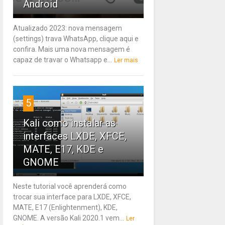
Android
Atualizado 2023: nova mensagem
(settings) trava WhatsApp, clique aqui e
confira. Mais uma nova mensagem é
capaz de travar o Whatsapp e...
Ler mais
5
Kali como instalar as
interfaces LXDE, XFCE,
MATE, E17, KDE e
GNOME
Neste tutorial você aprenderá como
trocar sua interface para LXDE, XFCE,
MATE, E17 (Enlightenment), KDE,
GNOME. A versão Kali 2020.1 vem...
Ler