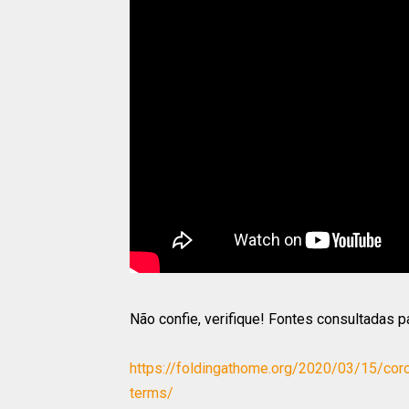
Não confie, verifique! Fontes consultadas p
https://foldingathome.org/2020/03/15/cor
terms/