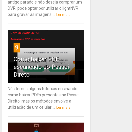
antigo parado e não deseja comprar um
DVR, pode optar por utilizar o lightNVR
para gravar as imagens....
Ler mais
9
Como baixar PDF
escaneado do Passei
Direto
Nós temos alguns tutoriais ensinando
como baixar PDFs presentes no Passei
Direito, mas os métodos envolve a
utilização de um celular ...
Ler mais