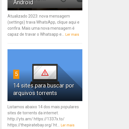
Android
Atualizado 2023: nova mensagem
(settings) trava WhatsApp, clique aqui e
confira. Mais uma nova mensagem é
capaz de travar o Whatsapp e...
Ler mais
5
14 sites para buscar por
arquivos torrents
Listamos abaixo 14 dos mais populares
sites de torrents da internet.
http://yts.am/ https://1337x.to/
https://thepiratebay.org/ ht...
Ler mais