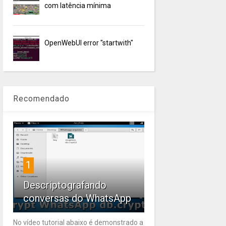
com latência mínima
OpenWebUI error "startwith"
Recomendado
1
Descriptografando
conversas do WhatsApp
No vídeo tutorial abaixo é demonstrado a