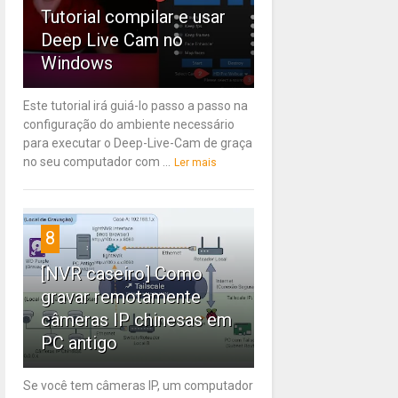
Tutorial compilar e usar
Deep Live Cam no
Windows
Este tutorial irá guiá-lo passo a passo na
configuração do ambiente necessário
para executar o Deep-Live-Cam de graça
no seu computador com ...
Ler mais
8
[NVR caseiro] Como
gravar remotamente
câmeras IP chinesas em
PC antigo
Se você tem câmeras IP, um computador