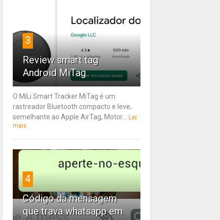
3
Review smart tag
Android MiTag
O MiLi Smart Tracker MiTag é um
rastreador Bluetooth compacto e leve,
semelhante ao Apple AirTag, Motor...
Ler
mais
4
Código da mensagem
que trava whatsapp em