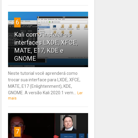
6
Kali como instalar as
interfaces LXDE, XFCE,
MATE, E17, KDE e
GNOME
Neste tutorial você aprenderá como
trocar sua interface para LXDE, XFCE,
MATE, E17 (Enlightenment), KDE,
GNOME. A versão Kali 2020.1 vem...
Ler
mais
7