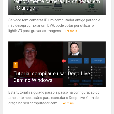
remotamente câmeras IP chinesas em
PC antigo
Se você tem câmeras IP, um computador antigo parado e
não deseja comprar um DVR, pode optar por utilizar o
lightNVR para gravar as imagens....
Ler mais
8
Tutorial compilar e usar Deep Live
Cam no Windows
Este tutorial irá guiá-lo passo a passo na configuração do
ambiente necessário para executar o Deep-Live-Cam de
graça no seu computador com ...
Ler mais