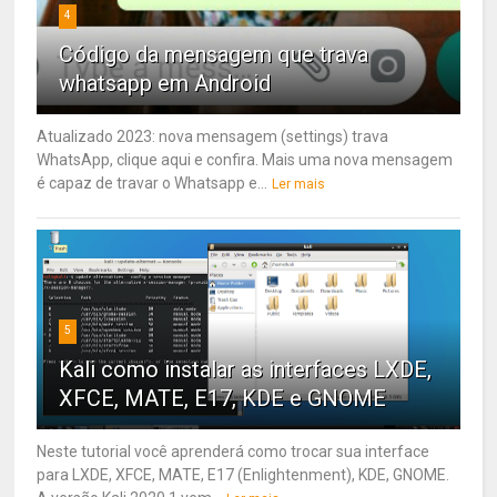
4
Código da mensagem que trava
whatsapp em Android
Atualizado 2023: nova mensagem (settings) trava
WhatsApp, clique aqui e confira. Mais uma nova mensagem
é capaz de travar o Whatsapp e...
Ler mais
5
Kali como instalar as interfaces LXDE,
XFCE, MATE, E17, KDE e GNOME
Neste tutorial você aprenderá como trocar sua interface
para LXDE, XFCE, MATE, E17 (Enlightenment), KDE, GNOME.