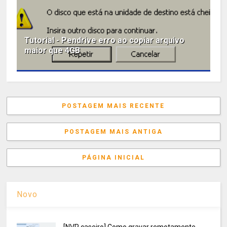
Tutorial - Pendrive erro ao copiar arquivo
maior que 4GB
POSTAGEM MAIS RECENTE
POSTAGEM MAIS ANTIGA
PÁGINA INICIAL
Novo
[NVR caseiro] Como gravar remotamente