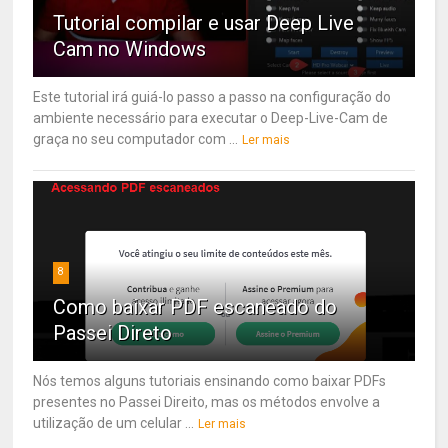
Tutorial compilar e usar Deep Live
Cam no Windows
Este tutorial irá guiá-lo passo a passo na configuração do
ambiente necessário para executar o Deep-Live-Cam de
graça no seu computador com ...
Ler mais
8
Como baixar PDF escaneado do
Passei Direto
Nós temos alguns tutoriais ensinando como baixar PDFs
presentes no Passei Direito, mas os métodos envolve a
utilização de um celular ...
Ler mais