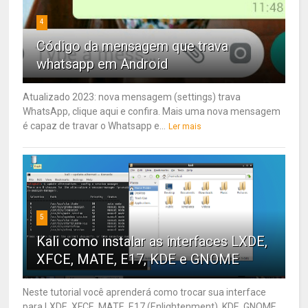
4
Código da mensagem que trava
whatsapp em Android
Atualizado 2023: nova mensagem (settings) trava
WhatsApp, clique aqui e confira. Mais uma nova mensagem
é capaz de travar o Whatsapp e...
Ler mais
5
Kali como instalar as interfaces LXDE,
XFCE, MATE, E17, KDE e GNOME
Neste tutorial você aprenderá como trocar sua interface
para LXDE, XFCE, MATE, E17 (Enlightenment), KDE, GNOME.