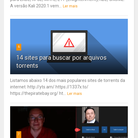
A versão Kali 2020.1 vem...
Ler mais
6
14 sites para buscar por arquivos
torrents
Listamos abaixo 14 dos mais populares sites de torrents da
internet. http://yts.am/ https://1337x.to/
https://thepiratebay.org/ ht...
Ler mais
7