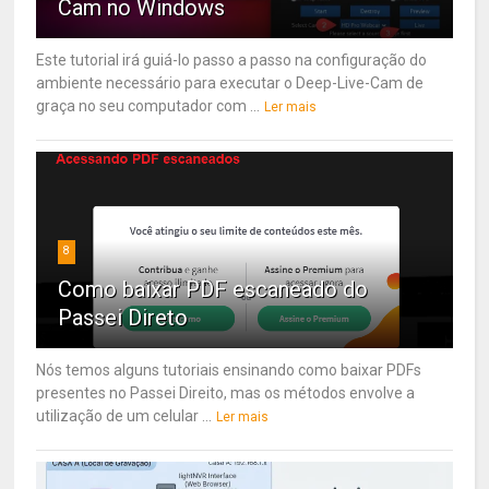
Cam no Windows
Este tutorial irá guiá-lo passo a passo na configuração do
ambiente necessário para executar o Deep-Live-Cam de
graça no seu computador com ...
Ler mais
8
Como baixar PDF escaneado do
Passei Direto
Nós temos alguns tutoriais ensinando como baixar PDFs
presentes no Passei Direito, mas os métodos envolve a
utilização de um celular ...
Ler mais