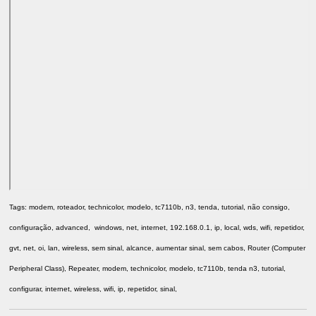
Tags: modem, roteador, technicolor, modelo, tc7110b, n3, tenda, tutorial, não consigo,
configuração, advanced, windows, net, internet, 192.168.0.1, ip, local, wds, wifi, repetidor,
gvt, net, oi, lan, wireless, sem sinal, alcance, aumentar sinal, sem cabos, Router (Computer
Peripheral Class), Repeater, modem, technicolor, modelo, tc7110b, tenda n3, tutorial,
configurar, internet, wireless, wifi, ip, repetidor, sinal,