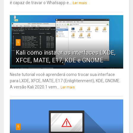
é capaz de travar o Whatsapp e...
Ler mais
5
Kali como instalar as interfaces LXDE,
XFCE, MATE, E17, KDE e GNOME
Neste tutorial você aprenderá como trocar sua interface
para LXDE, XFCE, MATE, E17 (Enlightenment), KDE, GNOME.
A versão Kali 2020.1 vem...
Ler mais
6