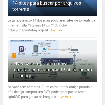
14 sites para buscar por arquivos
torrents
Listamos abaixo 14 dos mais populares sites de torrents da
internet. http://yts.am/ https://1337x.to/
https://thepiratebay.org/ ht...
Ler mais
7
[NVR caseiro] Como gravar
remotamente câmeras IP chinesas em
PC antigo
Se você tem câmeras IP, um computador antigo parado e
não deseja comprar um DVR, pode optar por utilizar o
lightNVR para gravar as imagens....
Ler mais