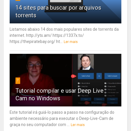
14 sites para buscar por arquivos
torrents
Listamos abaixo 14 dos mais populares sites de torrents da
internet. http://yts.am/ https://1337x.to/
https://thepiratebay.org/ ht...
Ler mais
7
Tutorial compilar e usar Deep Live
Cam no Windows
Este tutorial irá guiá-lo passo a passo na configuração do
ambiente necessário para executar o Deep-Live-Cam de
graça no seu computador com ...
Ler mais