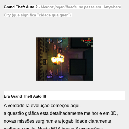
Grand Theft Auto 2
- Melhor jogabilidade, se passe em
Anywhere
City (que significa "cidade qualquer").
Era Grand Theft Auto III
A verdadeira evolução começou aqui,
a questão gráfica esta detalhadamente melhor e em 3D,
novas missões surgiram e a jogabilidade claramente
melhorou muito. Nesta ERA houve 3 expansões: