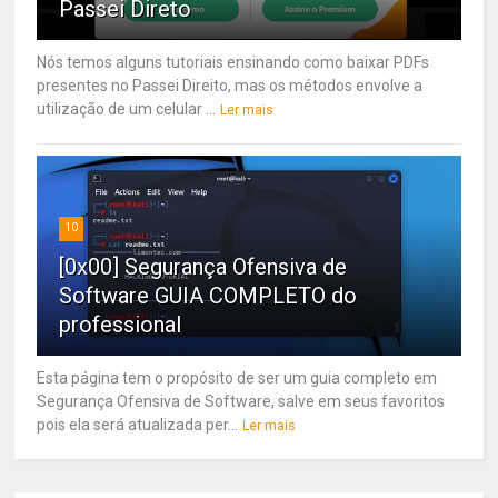
Passei Direto
Nós temos alguns tutoriais ensinando como baixar PDFs
presentes no Passei Direito, mas os métodos envolve a
utilização de um celular ...
Ler mais
10
[0x00] Segurança Ofensiva de
Software GUIA COMPLETO do
professional
Esta página tem o propósito de ser um guia completo em
Segurança Ofensiva de Software, salve em seus favoritos
pois ela será atualizada per...
Ler mais