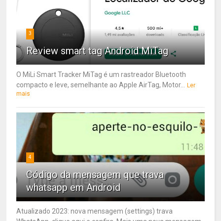
3
Review smart tag Android MiTag
O MiLi Smart Tracker MiTag é um rastreador Bluetooth
compacto e leve, semelhante ao Apple AirTag, Motor...
Ler
mais
4
Código da mensagem que trava
whatsapp em Android
Atualizado 2023: nova mensagem (settings) trava