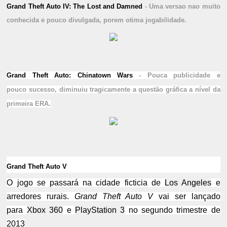
Grand Theft Auto IV: The Lost and Damned
- Uma versao nao muito
conhecida e pouco divulgada, porem otima jogabilidade.
Grand Theft Auto: Chinatown Wars
- Pouca publicidade e
pouco sucesso, diminuiu tragicamente a questão gráfica a nível da
primeira ERA.
Grand Theft Auto V
O jogo se passará na cidade ficticia de
Los Angeles
e
arredores rurais.
Grand Theft Auto V
vai ser lançado
para
Xbox 360
e
PlayStation 3
no segundo trimestre de
2013