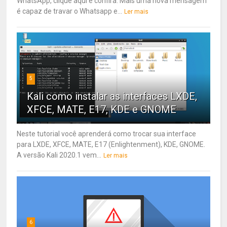
WhatsApp, clique aqui e confira. Mais uma nova mensagem
é capaz de travar o Whatsapp e...
Ler mais
5
Kali como instalar as interfaces LXDE,
XFCE, MATE, E17, KDE e GNOME
Neste tutorial você aprenderá como trocar sua interface
para LXDE, XFCE, MATE, E17 (Enlightenment), KDE, GNOME.
A versão Kali 2020.1 vem...
Ler mais
6