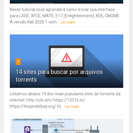
Neste tutorial você aprenderá como trocar sua interface
para LXDE, XFCE, MATE, E17 (Enlightenment), KDE, GNOME.
A versão Kali 2020.1 vem...
Ler mais
6
14 sites para buscar por arquivos
torrents
Listamos abaixo 14 dos mais populares sites de torrents da
internet. http://yts.am/ https://1337x.to/
https://thepiratebay.org/ ht...
Ler mais