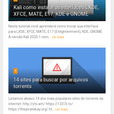
Kali como instalar as interfaces LXDE,
XFCE, MATE, E17, KDE e GNOME
Neste tutorial você aprenderá como trocar sua interface
para LXDE, XFCE, MATE, E17 (Enlightenment), KDE, GNOME.
A versão Kali 2020.1 vem...
Ler mais
6
14 sites para buscar por arquivos
torrents
Listamos abaixo 14 dos mais populares sites de torrents da
internet. http://yts.am/ https://1337x.to/
https://thepiratebay.org/ ht...
Ler mais