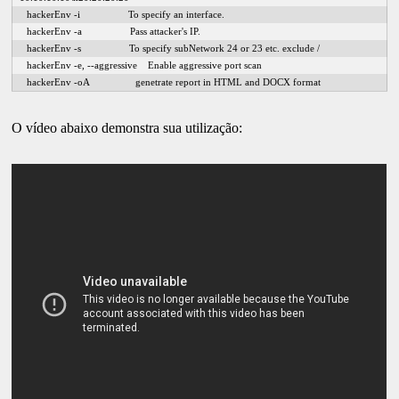
    hackerEnv -i                  To specify an interface.
    hackerEnv -a                  Pass attacker's IP.
    hackerEnv -s                  To specify subNetwork 24 or 23 etc. exclude /
    hackerEnv -e, --aggressive    Enable aggressive port scan
    hackerEnv -oA                 genetrate report in HTML and DOCX format
O vídeo abaixo demonstra sua utilização: