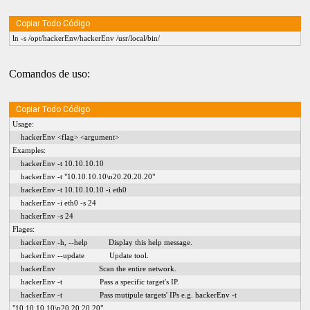
Copiar Todo Código
ln -s /opt/hackerEnv/hackerEnv /usr/local/bin/
Comandos de uso:
Copiar Todo Código
Usage: 
hackerEnv <flag> <argument>
Examples:
    hackerEnv -t 10.10.10.10
    hackerEnv -t "10.10.10.10\n20.20.20.20"
    hackerEnv -t 10.10.10.10 -i eth0
    hackerEnv -i eth0 -s 24
    hackerEnv -s 24
Flages:
    hackerEnv -h, --help          Display this help message.
    hackerEnv --update            Update tool.
    hackerEnv                     Scan the entire network.
    hackerEnv -t                  Pass a specific target's IP.
    hackerEnv -t                  Pass mutipule targets' IPs e.g. hackerEnv -t 
"10.10.10.10\n20.20.20.20"