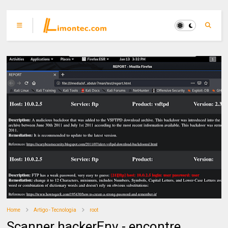
Home
Artigo - Tecnologia
root
Scanner hackerEnv - encontre