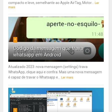
compacto e leve, semelhante ao Apple AirTag, Motor...
Ler
mais
4
Código da mensagem que trava
whatsapp em Android
Atualizado 2023: nova mensagem (settings) trava
WhatsApp, clique aqui e confira. Mais uma nova mensagem
é capaz de travar o Whatsapp e...
Ler mais
5