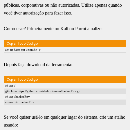
públicas, corporativas ou não autorizadas. Utilize apenas quando
você tiver autorização para fazer isso.
Como usar? Primeiramente no Kali ou Parrot atualize:
Copiar Todo Código
apt update; apt upgrade -y
Depois faça download da ferramenta:
Copiar Todo Código
cd /opt/ 
git clone https://github.com/abdulr7mann/hackerEnv.git 
cd /opt/hackerEnv 
chmod +x hackerEnv
Se você quiser usá-lo em qualquer lugar do sistema, crie um atalho
usando: