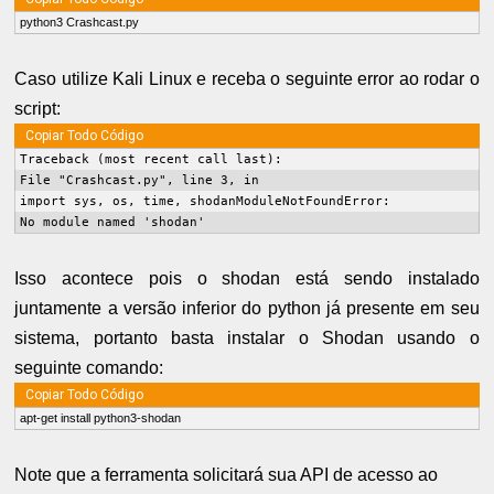
python3 Crashcast.py
Caso utilize Kali Linux e receba o seguinte error ao rodar o
script:
Copiar Todo Código
Traceback (most recent call last):
File "Crashcast.py", line 3, in 
import sys, os, time, shodanModuleNotFoundError: 
No module named 'shodan'
Isso acontece pois o shodan está sendo instalado
juntamente a versão inferior do python já presente em seu
sistema, portanto b
asta instalar o Shodan usando o
seguinte comando:
Copiar Todo Código
apt-get install python3-shodan
Note que a ferramenta solicitará sua API de acesso ao