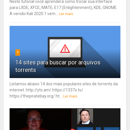
Neste tutorial você aprenderá como trocar sua interface
para LXDE, XFCE, MATE, E17 (Enlightenment), KDE, GNOME.
A versão Kali 2020.1 vem...
Ler mais
6
14 sites para buscar por arquivos
torrents
Listamos abaixo 14 dos mais populares sites de torrents da
internet. http://yts.am/ https://1337x.to/
https://thepiratebay.org/ ht...
Ler mais