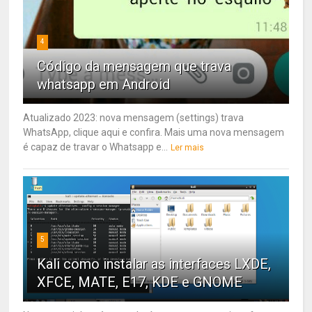
4
Código da mensagem que trava
whatsapp em Android
Atualizado 2023: nova mensagem (settings) trava
WhatsApp, clique aqui e confira. Mais uma nova mensagem
é capaz de travar o Whatsapp e...
Ler mais
5
Kali como instalar as interfaces LXDE,
XFCE, MATE, E17, KDE e GNOME