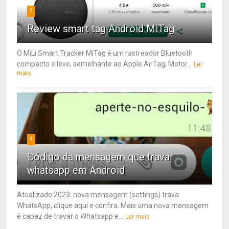
3
Review smart tag Android MiTag
O MiLi Smart Tracker MiTag é um rastreador Bluetooth
compacto e leve, semelhante ao Apple AirTag, Motor...
Ler
mais
4
Código da mensagem que trava
whatsapp em Android
Atualizado 2023: nova mensagem (settings) trava
WhatsApp, clique aqui e confira. Mais uma nova mensagem
é capaz de travar o Whatsapp e...
Ler mais