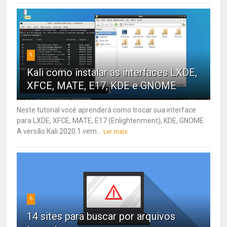
5
Kali como instalar as interfaces LXDE,
XFCE, MATE, E17, KDE e GNOME
Neste tutorial você aprenderá como trocar sua interface
para LXDE, XFCE, MATE, E17 (Enlightenment), KDE, GNOME.
A versão Kali 2020.1 vem...
Ler mais
6
14 sites para buscar por arquivos