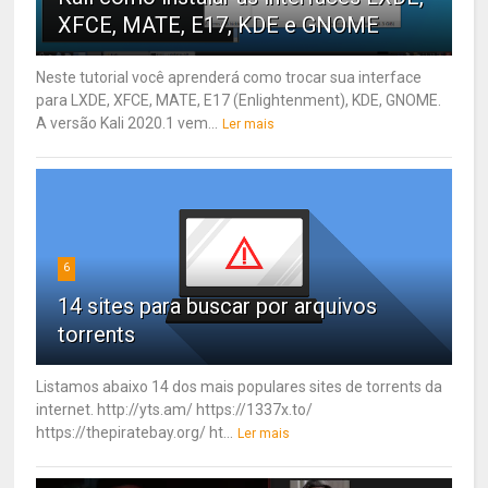
XFCE, MATE, E17, KDE e GNOME
Neste tutorial você aprenderá como trocar sua interface
para LXDE, XFCE, MATE, E17 (Enlightenment), KDE, GNOME.
A versão Kali 2020.1 vem...
Ler mais
6
14 sites para buscar por arquivos
torrents
Listamos abaixo 14 dos mais populares sites de torrents da
internet. http://yts.am/ https://1337x.to/
https://thepiratebay.org/ ht...
Ler mais