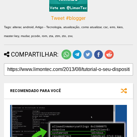
Tweet #blogger
Tags: alterar, android, Artigo - Tecnologia, atualização, como atualizar, csc, erro, kies,
master key, mudar, pcode, rom, zta, ztm, zto, zvv,
COMPARTILHAR:
RECOMENDADO PARA VOCÊ