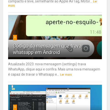
compacto e leve, semelhante ao Apple AirTag, Motor...
Ler
mais
4
Código da mensagem que trava
whatsapp em Android
Atualizado 2023: nova mensagem (settings) trava
WhatsApp, clique aqui e confira. Mais uma nova mensagem
é capaz de travar o Whatsapp e...
Ler mais
5