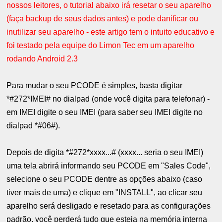
nossos leitores, o tutorial abaixo irá resetar o seu aparelho
(faça backup de seus dados antes) e pode danificar ou
inutilizar seu aparelho - este artigo tem o intuito educativo e
foi testado pela equipe do Limon Tec em um aparelho
rodando Android 2.3
Para mudar o seu PCODE é simples, basta digitar
*#272*IMEI# no dialpad (onde você digita para telefonar) -
em IMEI digite o seu IMEI (para saber seu IMEI digite no
dialpad *#06#).
Depois de digita *#272*xxxx...# (xxxx... seria o seu IMEI)
uma tela abrirá informando seu PCODE em "Sales Code",
selecione o seu PCODE dentre as opções abaixo (caso
tiver mais de uma) e clique em "INSTALL", ao clicar seu
aparelho será desligado e resetado para as configurações
padrão, você perderá tudo que esteja na memória interna