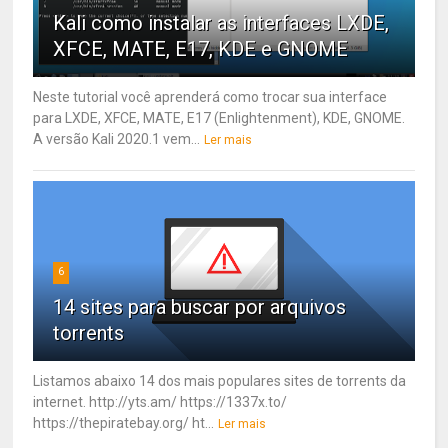
Kali como instalar as interfaces LXDE,
XFCE, MATE, E17, KDE e GNOME
Neste tutorial você aprenderá como trocar sua interface
para LXDE, XFCE, MATE, E17 (Enlightenment), KDE, GNOME.
A versão Kali 2020.1 vem...
Ler mais
6
14 sites para buscar por arquivos
torrents
Listamos abaixo 14 dos mais populares sites de torrents da
internet. http://yts.am/ https://1337x.to/
https://thepiratebay.org/ ht...
Ler mais