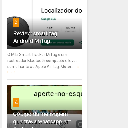
3
Review smart tag
Android MiTag
O MiLi Smart Tracker MiTag é um
rastreador Bluetooth compacto e leve,
semelhante ao Apple AirTag, Motor...
Ler
mais
4
Código da mensagem
que trava whatsapp em