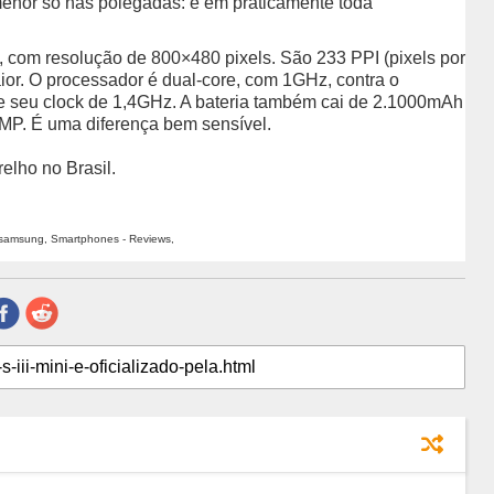
menor só nas polegadas: é em praticamente toda
s, com resolução de 800×480 pixels. São 233 PPI (pixels por
ior. O processador é dual-core, com 1GHz, contra o
 e seu clock de 1,4GHz. A bateria também cai de 2.1000mAh
MP. É uma diferença bem sensível.
elho no Brasil.
, samsung, Smartphones - Reviews,