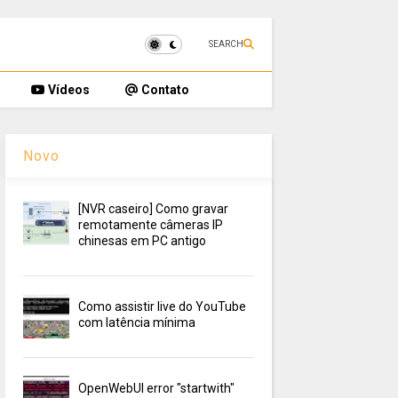
SEARCH
Vídeos
Contato
Novo
[NVR caseiro] Como gravar
remotamente câmeras IP
chinesas em PC antigo
Como assistir live do YouTube
com latência mínima
OpenWebUI error "startwith"