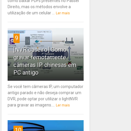
como baixar PDFs presentes no Passei
Direito, mas os métodos envolve a
utilização de um celular ...
Ler mais
9
[NVR caseiro] Como
gravar remotamente
câmeras IP chinesas em
PC antigo
Se você tem câmeras IP, um computador
antigo parado e não deseja comprar um
DVR, pode optar por utilizar o lightNVR
para gravar as imagens....
Ler mais
10