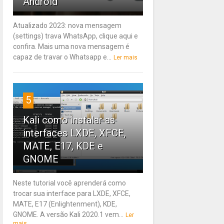
Android
Atualizado 2023: nova mensagem
(settings) trava WhatsApp, clique aqui e
confira. Mais uma nova mensagem é
capaz de travar o Whatsapp e...
Ler mais
5
Kali como instalar as
interfaces LXDE, XFCE,
MATE, E17, KDE e
GNOME
Neste tutorial você aprenderá como
trocar sua interface para LXDE, XFCE,
MATE, E17 (Enlightenment), KDE,
GNOME. A versão Kali 2020.1 vem...
Ler
mais