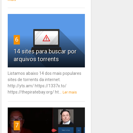
6
14 sites para buscar por
arquivos torrents
Listamos abaixo 14 dos mais populares
sites de torrents da internet.
http://yts.am/ https://1337x.to/
https://thepiratebay.org/ ht...
Ler mais
7