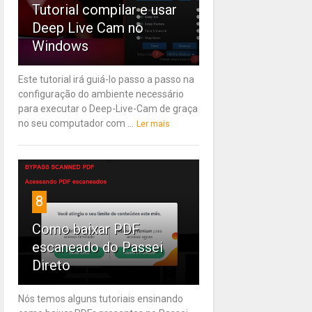
Tutorial compilar e usar
Deep Live Cam no
Windows
Este tutorial irá guiá-lo passo a passo na
configuração do ambiente necessário
para executar o Deep-Live-Cam de graça
no seu computador com ...
Ler mais
8
Como baixar PDF
escaneado do Passei
Direto
Nós temos alguns tutoriais ensinando