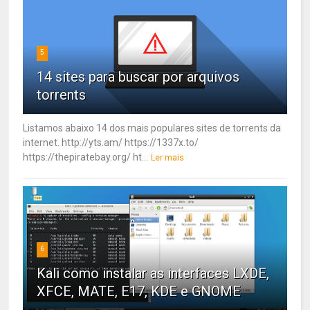
5
14 sites para buscar por arquivos
torrents
Listamos abaixo 14 dos mais populares sites de torrents da
internet. http://yts.am/ https://1337x.to/
https://thepiratebay.org/ ht...
Ler mais
6
Kali como instalar as interfaces LXDE,
XFCE, MATE, E17, KDE e GNOME