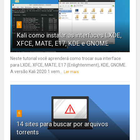
5
Kali como instalar as interfaces LXDE,
XFCE, MATE, E17, KDE e GNOME
Neste tutorial você aprenderá como trocar sua interface
para LXDE, XFCE, MATE, E17 (Enlightenment), KDE, GNOME.
A versão Kali 2020.1 vem...
Ler mais
6
14 sites para buscar por arquivos
torrents