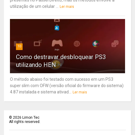
presentes no Passei Direito, mas os métodos envolve a
utilização de um celular ...
Ler mais
10
Como destravar desbloquear PS3
utilizando HEN
O método abaixo foi testado com sucesso em um PS3
super slim com OFW (versão oficial do firmware do sistema)
4.87 instalada e sistema ativad...
Ler mais
©
2026
Limon Tec
All rights reserved.