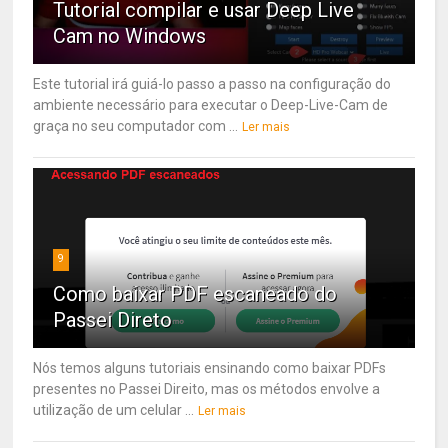
Tutorial compilar e usar Deep Live
Cam no Windows
Este tutorial irá guiá-lo passo a passo na configuração do
ambiente necessário para executar o Deep-Live-Cam de
graça no seu computador com ...
Ler mais
9
Como baixar PDF escaneado do
Passei Direto
Nós temos alguns tutoriais ensinando como baixar PDFs
presentes no Passei Direito, mas os métodos envolve a
utilização de um celular ...
Ler mais