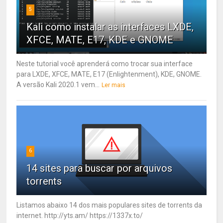
5
Kali como instalar as interfaces LXDE,
XFCE, MATE, E17, KDE e GNOME
Neste tutorial você aprenderá como trocar sua interface
para LXDE, XFCE, MATE, E17 (Enlightenment), KDE, GNOME.
A versão Kali 2020.1 vem...
Ler mais
6
14 sites para buscar por arquivos
torrents
Listamos abaixo 14 dos mais populares sites de torrents da
internet. http://yts.am/ https://1337x.to/