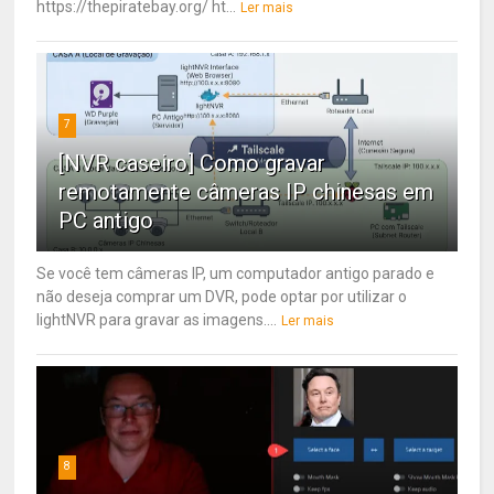
https://thepiratebay.org/ ht...
Ler mais
7
[NVR caseiro] Como gravar
remotamente câmeras IP chinesas em
PC antigo
Se você tem câmeras IP, um computador antigo parado e
não deseja comprar um DVR, pode optar por utilizar o
lightNVR para gravar as imagens....
Ler mais
8